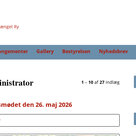
angementer
Gallery
Bestyrelsen
Nyhedsbrev
inistrator
1
–
10
af
27
indlæg
esmødet den 26. maj 2026
r