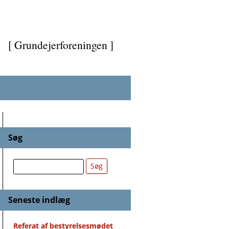
[ Grundejerforeningen ]
Søg
Søg
Søg
Seneste indlæg
Referat af bestyrelsesmødet