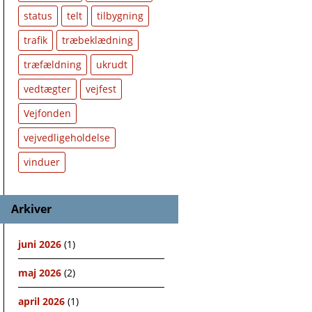
status
telt
tilbygning
trafik
træbeklædning
træfældning
ukrudt
vedtægter
vejfest
Vejfonden
vejvedligeholdelse
vinduer
Arkiver
juni 2026
(1)
maj 2026
(2)
april 2026
(1)