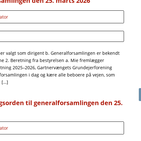
samlingen den 25. marts 2026
ator
64) er valgt som dirigent b. Generalforsamlingen er bekendt
rne 2. Beretning fra bestyrelsen a. Mie fremlægger
etning 2025–2026, Gartnervængets Grundejerforening
forsamlingen i dag og kære alle beboere på vejen, som
 […]
sorden til generalforsamlingen den 25.
ator