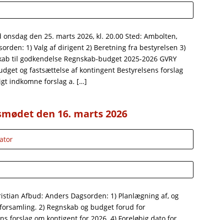
 onsdag den 25. marts 2026, kl. 20.00 Sted: Ambolten,
rden: 1) Valg af dirigent 2) Beretning fra bestyrelsen 3)
skab til godkendelse Regnskab-budget 2025-2026 GVRY
udget og fastsættelse af kontingent Bestyrelsens forslag
digt indkomne forslag a. […]
esmødet den 16. marts 2026
ator
ristian Afbud: Anders Dagsorden: 1) Planlægning af, og
forsamling. 2) Regnskab og budget forud for
ns forslag om kontigent for 2026. 4) Foreløbig dato for