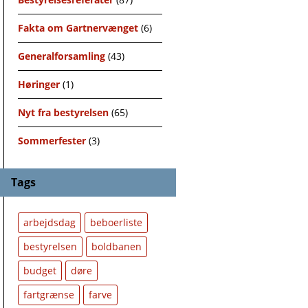
Fakta om Gartnervænget
(6)
Generalforsamling
(43)
Høringer
(1)
Nyt fra bestyrelsen
(65)
Sommerfester
(3)
Tags
arbejdsdag
beboerliste
bestyrelsen
boldbanen
budget
døre
fartgrænse
farve