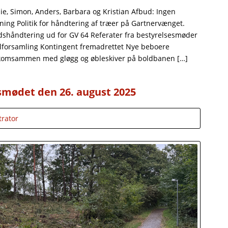
Mie, Simon, Anders, Barbara og Kristian Afbud: Ingen
ing Politik for håndtering af træer på Gartnervænget.
dshåndtering ud for GV 64 Referater fra bestyrelsesmøder
lforsamling Kontingent fremadrettet Nye beboere
ulekomsammen med gløgg og øbleskiver på boldbanen […]
smødet den 26. august 2025
trator