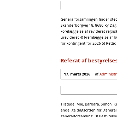
Generalforsamlingen finder sted
Skanderborgvej 18, 8680 Ry Dagso
Forelæggelse af revideret regn
urevideret 4) Fremlæggelse af b
for kontingent for 2026 5) Retti
Referat af bestyrels
17. marts 2026
af
Administr
Tilstede: Mie, Barbara, Simon, K
endelige dagsorden for, general
generalforsamling. 3) Bestyrelse