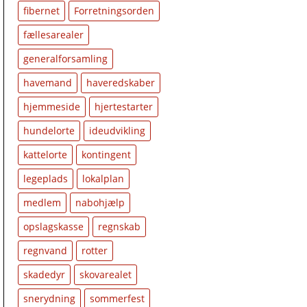
fibernet
Forretningsorden
fællesarealer
generalforsamling
havemand
haveredskaber
hjemmeside
hjertestarter
hundelorte
ideudvikling
kattelorte
kontingent
legeplads
lokalplan
medlem
nabohjælp
opslagskasse
regnskab
regnvand
rotter
skadedyr
skovarealet
snerydning
sommerfest