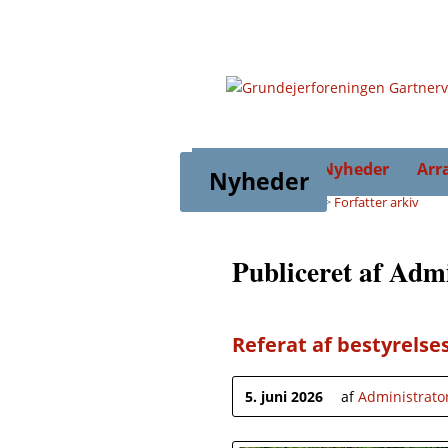
Forsiden
Nyheder
Arr
Nyheder
Forsiden
>
Nyheder
>
Forfatter arkiv
Publiceret af Adm
Referat af bestyrels
5. juni 2026
af
Administrato