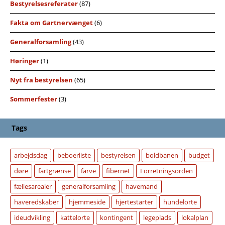
Bestyrelsesreferater
(87)
Fakta om Gartnervænget
(6)
Generalforsamling
(43)
Høringer
(1)
Nyt fra bestyrelsen
(65)
Sommerfester
(3)
Tags
arbejdsdag
beboerliste
bestyrelsen
boldbanen
budget
døre
fartgrænse
farve
fibernet
Forretningsorden
fællesarealer
generalforsamling
havemand
haveredskaber
hjemmeside
hjertestarter
hundelorte
ideudvikling
kattelorte
kontingent
legeplads
lokalplan