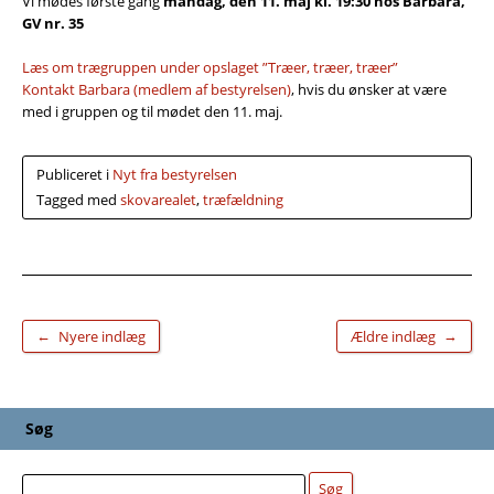
Vi mødes første gang
mandag, den 11. maj kl. 19:30 hos Barbara,
GV nr. 35
Læs om trægruppen under opslaget ”Træer, træer, træer”
Kontakt Barbara (medlem af bestyrelsen)
, hvis du ønsker at være
med i gruppen og til mødet den 11. maj.
Publiceret i
Nyt fra bestyrelsen
Tagged med
skovarealet
,
træfældning
←
→
Nyere indlæg
Ældre indlæg
Søg
Søg
Søg