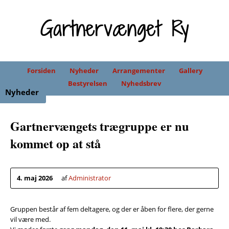
Forsiden
Nyheder
Arrangementer
Gallery
Bestyrelsen
Nyhedsbrev
Nyheder
Gartnervængets trægruppe er nu
kommet op at stå
4. maj 2026
af
Administrator
Gruppen består af fem deltagere, og der er åben for flere, der gerne
vil være med.