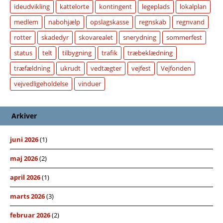
ideudvikling
kattelorte
kontingent
legeplads
lokalplan
medlem
nabohjælp
opslagskasse
regnskab
regnvand
rotter
skadedyr
skovarealet
snerydning
sommerfest
status
telt
tilbygning
trafik
træbeklædning
træfældning
ukrudt
vedtægter
vejfest
Vejfonden
vejvedligeholdelse
vinduer
Arkiver
juni 2026
(1)
maj 2026
(2)
april 2026
(1)
marts 2026
(3)
februar 2026
(2)