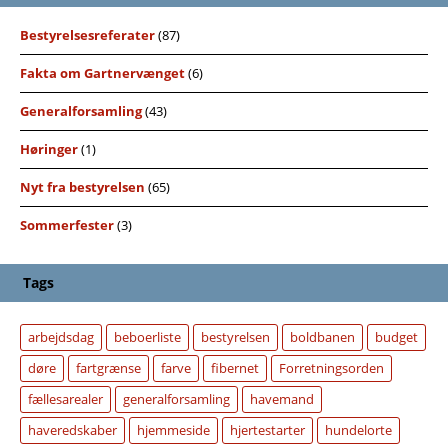
Bestyrelsesreferater
(87)
Fakta om Gartnervænget
(6)
Generalforsamling
(43)
Høringer
(1)
Nyt fra bestyrelsen
(65)
Sommerfester
(3)
Tags
arbejdsdag
beboerliste
bestyrelsen
boldbanen
budget
døre
fartgrænse
farve
fibernet
Forretningsorden
fællesarealer
generalforsamling
havemand
haveredskaber
hjemmeside
hjertestarter
hundelorte