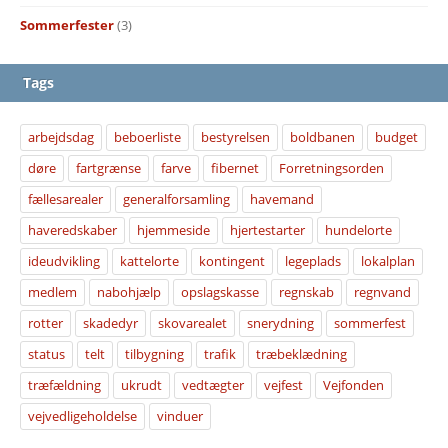
Sommerfester
(3)
Tags
arbejdsdag
beboerliste
bestyrelsen
boldbanen
budget
døre
fartgrænse
farve
fibernet
Forretningsorden
fællesarealer
generalforsamling
havemand
haveredskaber
hjemmeside
hjertestarter
hundelorte
ideudvikling
kattelorte
kontingent
legeplads
lokalplan
medlem
nabohjælp
opslagskasse
regnskab
regnvand
rotter
skadedyr
skovarealet
snerydning
sommerfest
status
telt
tilbygning
trafik
træbeklædning
træfældning
ukrudt
vedtægter
vejfest
Vejfonden
vejvedligeholdelse
vinduer