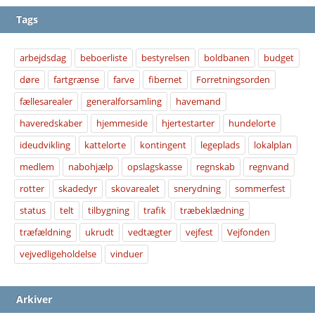
Tags
arbejdsdag
beboerliste
bestyrelsen
boldbanen
budget
døre
fartgrænse
farve
fibernet
Forretningsorden
fællesarealer
generalforsamling
havemand
haveredskaber
hjemmeside
hjertestarter
hundelorte
ideudvikling
kattelorte
kontingent
legeplads
lokalplan
medlem
nabohjælp
opslagskasse
regnskab
regnvand
rotter
skadedyr
skovarealet
snerydning
sommerfest
status
telt
tilbygning
trafik
træbeklædning
træfældning
ukrudt
vedtægter
vejfest
Vejfonden
vejvedligeholdelse
vinduer
Arkiver