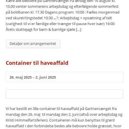
Kære alle beboere pa Gartnervænget På lørdag den 16 august kl.
10.00 venter sommerens arbejdsdag og efterfølgende sommerfest
pã boldbanen kl. 17.30 Dagens program: 10:00 : Fælles morgenmad
ved skuret/tingstedet 10:30→?: Arbejdsdag + opsætning af telt
(varighed: til vi er færdige eller trænger til pause hver især) 16:00:
Årets skattejagt for børn & barnlige sjæle […]
Detaljer om arrangementet
Container til haveaffald
26. maj 2025 – 2. juni 2025
Vi har bestilt en lille container til haveaffald på Gartnervænget fra
mandag den 26. maj til mandag den 2. juni (altså over arbejdsdag og
Kristi Himmelfartsferien). Containeren må kun benyttes til grønt
haveaffald I den forbindelse bedes alle beboere holde græsset, hvor