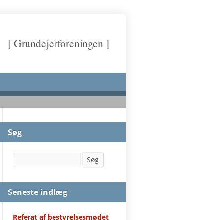
[ Grundejerforeningen ]
Søg
Søg
Søg
Seneste indlæg
Referat af bestyrelsesmødet