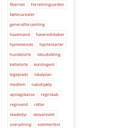
fibernet
Forretningsorden
fællesarealer
generalforsamling
havemand
haveredskaber
hjemmeside
hjertestarter
hundelorte
ideudvikling
kattelorte
kontingent
legeplads
lokalplan
medlem
nabohjælp
opslagskasse
regnskab
regnvand
rotter
skadedyr
skovarealet
snerydning
sommerfest