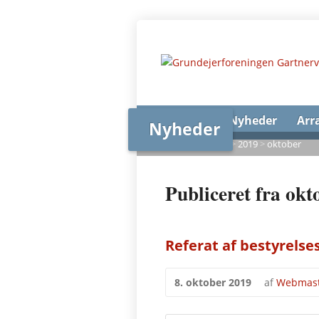
Forsiden
Nyheder
Arr
Nyheder
Forsiden
>
Nyheder
>
2019
>
oktober
Publiceret fra okt
Referat af bestyrelse
8. oktober 2019
af
Webmast