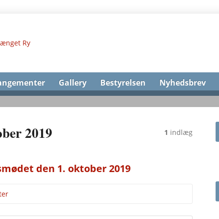
angementer
Gallery
Bestyrelsen
Nyhedsbrev
ober 2019
1
indlæg
smødet den 1. oktober 2019
er