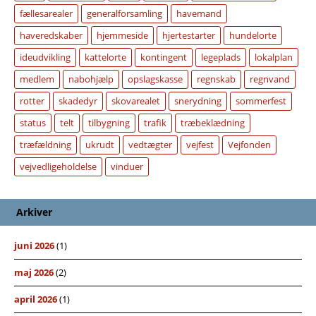
fællesarealer
generalforsamling
havemand
haveredskaber
hjemmeside
hjertestarter
hundelorte
ideudvikling
kattelorte
kontingent
legeplads
lokalplan
medlem
nabohjælp
opslagskasse
regnskab
regnvand
rotter
skadedyr
skovarealet
snerydning
sommerfest
status
telt
tilbygning
trafik
træbeklædning
træfældning
ukrudt
vedtægter
vejfest
Vejfonden
vejvedligeholdelse
vinduer
Arkiver
juni 2026
(1)
maj 2026
(2)
april 2026
(1)