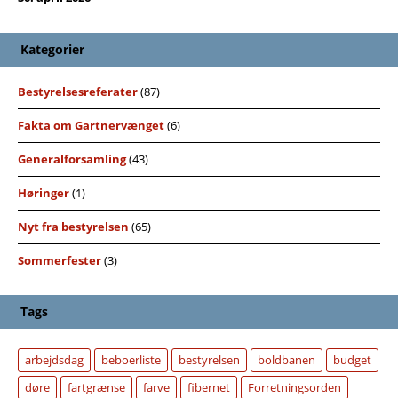
Kategorier
Bestyrelsesreferater
(87)
Fakta om Gartnervænget
(6)
Generalforsamling
(43)
Høringer
(1)
Nyt fra bestyrelsen
(65)
Sommerfester
(3)
Tags
arbejdsdag
beboerliste
bestyrelsen
boldbanen
budget
døre
fartgrænse
farve
fibernet
Forretningsorden