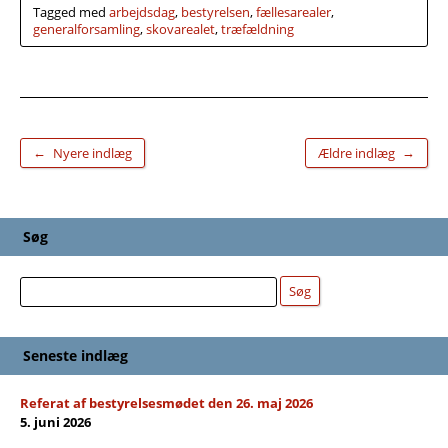
Tagged med
arbejdsdag
,
bestyrelsen
,
fællesarealer
,
generalforsamling
,
skovarealet
,
træfældning
←
→
Nyere indlæg
Ældre indlæg
Søg
Søg
Søg
Seneste indlæg
Referat af bestyrelsesmødet den 26. maj 2026
5. juni 2026