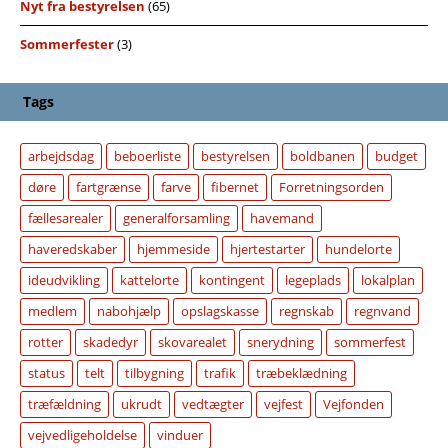
Nyt fra bestyrelsen
(65)
Sommerfester
(3)
Tags
arbejdsdag
beboerliste
bestyrelsen
boldbanen
budget
døre
fartgrænse
farve
fibernet
Forretningsorden
fællesarealer
generalforsamling
havemand
haveredskaber
hjemmeside
hjertestarter
hundelorte
ideudvikling
kattelorte
kontingent
legeplads
lokalplan
medlem
nabohjælp
opslagskasse
regnskab
regnvand
rotter
skadedyr
skovarealet
snerydning
sommerfest
status
telt
tilbygning
trafik
træbeklædning
træfældning
ukrudt
vedtægter
vejfest
Vejfonden
vejvedligeholdelse
vinduer