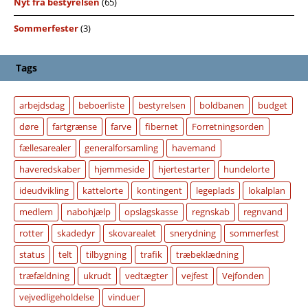
Nyt fra bestyrelsen
(65)
Sommerfester
(3)
Tags
arbejdsdag
beboerliste
bestyrelsen
boldbanen
budget
døre
fartgrænse
farve
fibernet
Forretningsorden
fællesarealer
generalforsamling
havemand
haveredskaber
hjemmeside
hjertestarter
hundelorte
ideudvikling
kattelorte
kontingent
legeplads
lokalplan
medlem
nabohjælp
opslagskasse
regnskab
regnvand
rotter
skadedyr
skovarealet
snerydning
sommerfest
status
telt
tilbygning
trafik
træbeklædning
træfældning
ukrudt
vedtægter
vejfest
Vejfonden
vejvedligeholdelse
vinduer