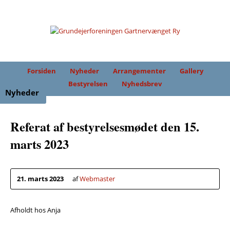
Forsiden
Nyheder
Arrangementer
Gallery
Bestyrelsen
Nyhedsbrev
Nyheder
Referat af bestyrelsesmødet den 15.
marts 2023
21. marts 2023
af
Webmaster
Afholdt hos Anja