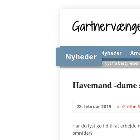
Forsiden
Nyheder
Arr
Nyheder
Forsiden
>
Nyheder
>
Nyt fra bestyrelsen
Havemand -dame 
28. februar 2019
af
Grethe 
Har du lyst go tid til at arbejd
områder?