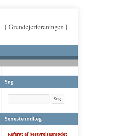
[ Grundejerforeningen ]
Søg
Søg
Søg
Seneste indlæg
Referat af bestyrelsesmødet