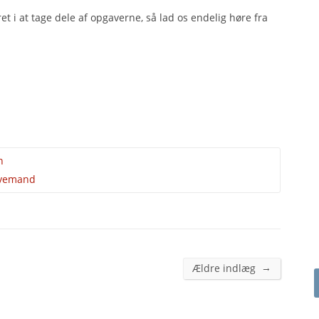
t i at tage dele af opgaverne, så lad os endelig høre fra
n
vemand
→
Ældre indlæg