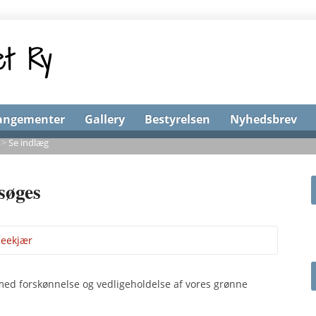
angementer
Gallery
Bestyrelsen
Nyhedsbrev
>
Se indlæg
søges
Seekjær
e med forskønnelse og vedligeholdelse af vores grønne