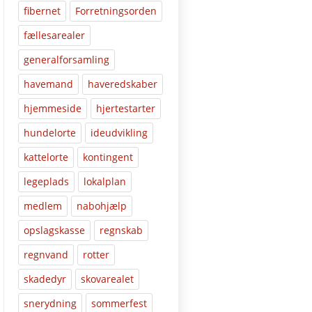
fibernet
Forretningsorden
fællesarealer
generalforsamling
havemand
haveredskaber
hjemmeside
hjertestarter
hundelorte
ideudvikling
kattelorte
kontingent
legeplads
lokalplan
medlem
nabohjælp
opslagskasse
regnskab
regnvand
rotter
skadedyr
skovarealet
snerydning
sommerfest