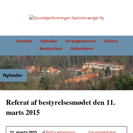
Forsiden
Nyheder
Arrangementer
Gallery
Bestyrelsen
Nyhedsbrev
Nyheder
Referat af bestyrelsesmødet den 11.
marts 2015
21. marts 2015
af
Britta Adamsson
0 kommentater