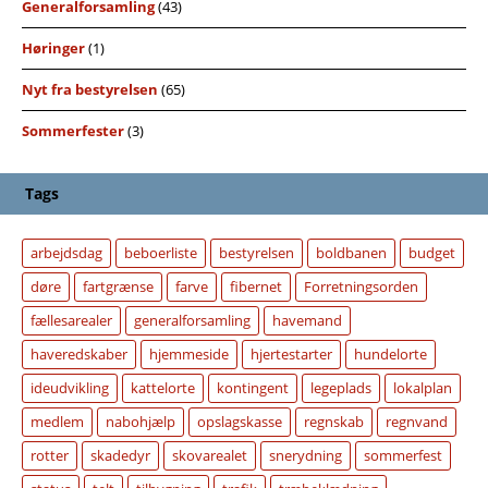
Generalforsamling
(43)
Høringer
(1)
Nyt fra bestyrelsen
(65)
Sommerfester
(3)
Tags
arbejdsdag
beboerliste
bestyrelsen
boldbanen
budget
døre
fartgrænse
farve
fibernet
Forretningsorden
fællesarealer
generalforsamling
havemand
haveredskaber
hjemmeside
hjertestarter
hundelorte
ideudvikling
kattelorte
kontingent
legeplads
lokalplan
medlem
nabohjælp
opslagskasse
regnskab
regnvand
rotter
skadedyr
skovarealet
snerydning
sommerfest